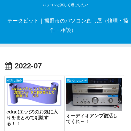
パソコンと楽しく過ごしたい
データピット｜裾野市のパソコン直し屋（修理・操
作・相談）
2022-07
便利な操作
思いとつぶやき
edge(エッジ)のお気に入
オーディオアンプ復活し
りをまとめて削除す
てくれ～！
る！！